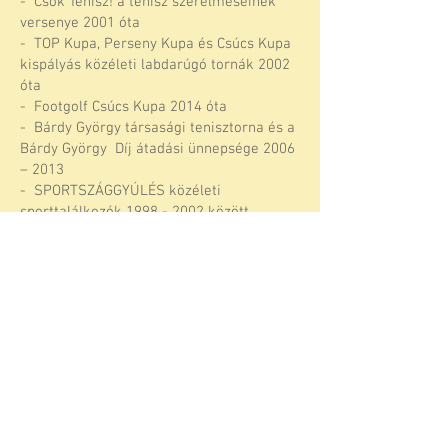
- Csók Tenisz! a tenisz szerelmeseinek
versenye 2001 óta
- TOP Kupa, Perseny Kupa és Csúcs Kupa
kispályás közéleti labdarúgó tornák 2002
óta
- Footgolf Csúcs Kupa 2014 óta
- Bárdy György társasági tenisztorna és a
Bárdy György Díj átadási ünnepsége 2006
– 2013
- SPORTSZÁGGYÚLÉS közéleti
sporttalálkozók
1998 - 2002
között
VISSZA A FŐOLDALRA