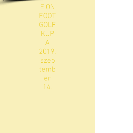
E.ON
FOOT
GOLF
KUP
A
2019.
szep
temb
er
14.