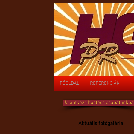
HGSPR
FŐOLDAL
REFERENCIÁK
H
FŐOLDAL
REFERENCIÁK
H
Jelentkezz hostess csapatunkba
Aktuális fotógaléria