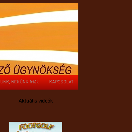
UNK, NEKÜNK írták
KAPCSOLAT
UNK, NEKÜNK írták
KAPCSOLAT
Aktuális videók