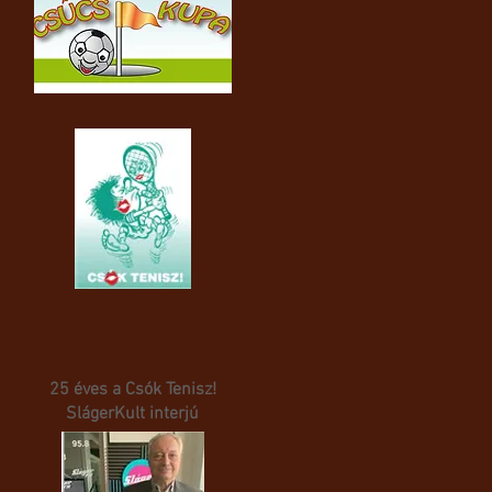
25 éves a Csók Tenisz!
SlágerKult interjú