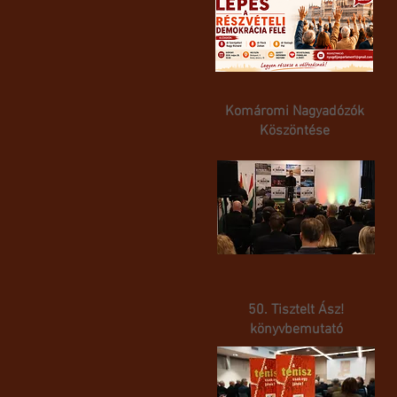
Komáromi Nagyadózók
Köszöntése
50. Tisztelt Ász!
könyvbemutató