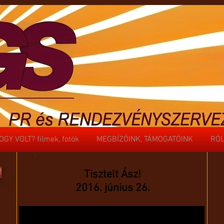
OGY VOLT? filmek, fotók
MEGBÍZÓINK, TÁMOGATÓINK
RÓL
OGY VOLT? filmek, fotók
MEGBÍZÓINK, TÁMOGATÓINK
RÓL
!
Tisztelt Ász!
2016. június 26.