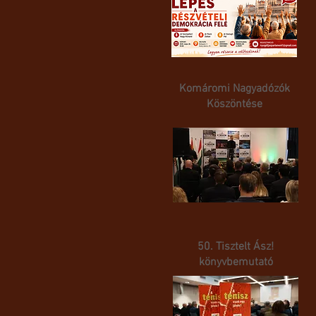
Komáromi Nagyadózók
Köszöntése
50. Tisztelt Ász!
könyvbemutató