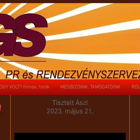
OGY VOLT? filmek, fotók
MEGBÍZÓINK, TÁMOGATÓINK
RÓL
OGY VOLT? filmek, fotók
MEGBÍZÓINK, TÁMOGATÓINK
RÓL
Tisztelt Ász!
!
2023. május 21.