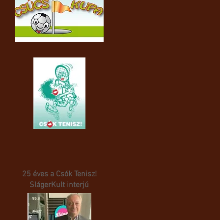
25 éves a Csók Tenisz!
SlágerKult interjú