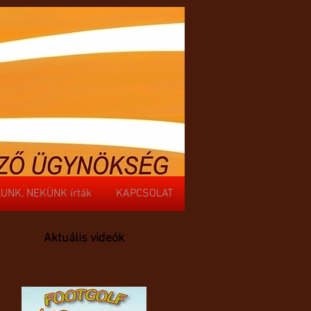
UNK, NEKÜNK írták
KAPCSOLAT
UNK, NEKÜNK írták
KAPCSOLAT
Aktuális videók