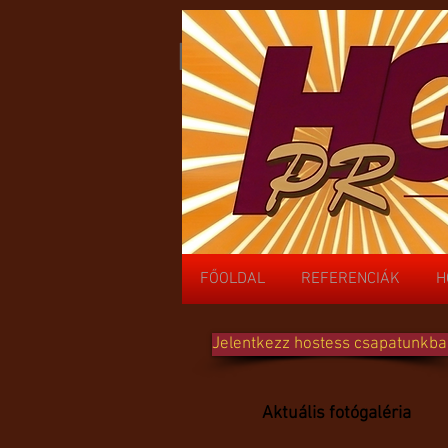
HGSPR
FŐOLDAL
REFERENCIÁK
H
FŐOLDAL
REFERENCIÁK
H
Jelentkezz hostess csapatunkba
Aktuális fotógaléria