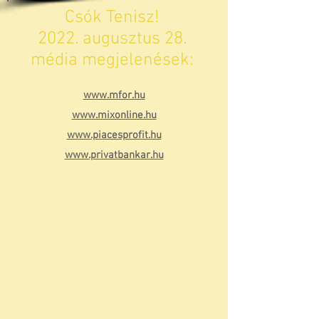
Csók Tenisz!
2022. augusztus 28.
média megjelenések:
www.mfor.hu
www.mixonline.hu
www.piacesprofit.hu
www.privatbankar.hu