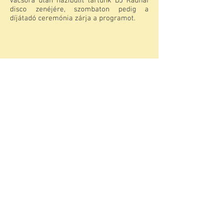
vacsora után házibulit tartunk DJ Radnai
disco zenéjére, szombaton pedig a
díjátadó ceremónia zárja a programot.
Hunguest Hotels Tenisztorna képgaléria