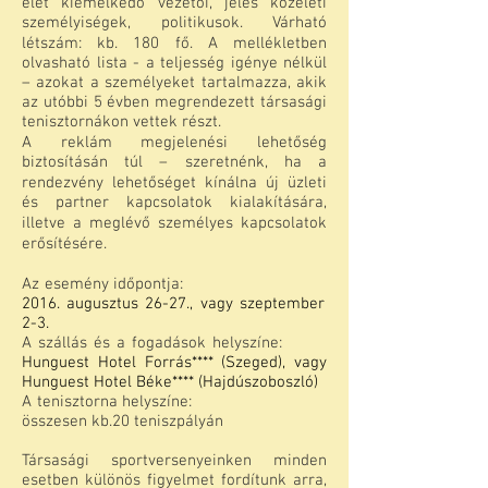
élet kiemelkedő vezetői, jeles közéleti
személyiségek, politikusok. Várható
létszám: kb. 180 fő. A mellékletben
olvasható lista - a teljesség igénye nélkül
– azokat a személyeket tartalmazza, akik
az utóbbi 5 évben megrendezett társasági
tenisztornákon vettek részt.
A reklám megjelenési lehetőség
biztosításán túl – szeretnénk, ha a
rendezvény lehetőséget kínálna új üzleti
és partner kapcsolatok kialakítására,
illetve a meglévő személyes kapcsolatok
erősítésére.
Az esemény időpontja:
2016. augusztus 26-27., vagy szeptember
2-3.
A szállás és a fogadások helyszíne:
Hunguest Hotel Forrás**** (Szeged), vagy
Hunguest Hotel Béke**** (Hajdúszoboszló)
A tenisztorna helyszíne:
összesen kb.20 teniszpályán
Társasági sportversenyeinken minden
esetben különös figyelmet fordítunk arra,