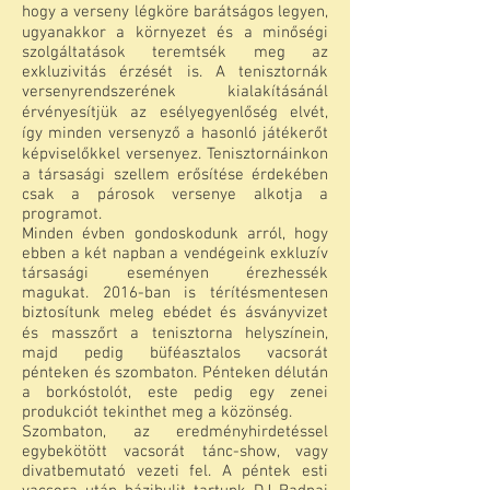
hogy a verseny légköre barátságos legyen,
ugyanakkor a környezet és a minőségi
szolgáltatások teremtsék meg az
exkluzivitás érzését is. A tenisztornák
versenyrendszerének kialakításánál
érvényesítjük az esélyegyenlőség elvét,
így minden versenyző a hasonló játékerőt
képviselőkkel versenyez. Tenisztornáinkon
a társasági szellem erősítése érdekében
csak a párosok versenye alkotja a
programot.
Minden évben gondoskodunk arról, hogy
ebben a két napban a vendégeink exkluzív
társasági eseményen érezhessék
magukat. 2016-ban is térítésmentesen
biztosítunk meleg ebédet és ásványvizet
és masszőrt a tenisztorna helyszínein,
majd pedig büféasztalos vacsorát
pénteken és szombaton. Pénteken délután
a borkóstolót, este pedig egy zenei
produkciót tekinthet meg a közönség.
Szombaton, az eredményhirdetéssel
egybekötött vacsorát tánc-show, vagy
divatbemutató vezeti fel. A péntek esti