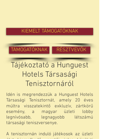
KIEMELT TÁMOGATÓKNAK
TÁMOGATÓKNAK
RÉSZTVEVŐK
Tájékoztató a Hunguest
Hotels Társasági
Tenisztornáról
Idén is megrendezzük a Hunguest Hotels
Társasági Tenisztornát, amely 20 éves
múltra visszatekintő exkluzív, zártkörű
esemény, a magyar üzleti lobby
legnívósabb, legnagyobb létszámú
társasági teniszversenye.
A tenisztornán induló játékosok az üzleti