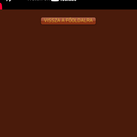
VISSZA A FŐOLDALRA